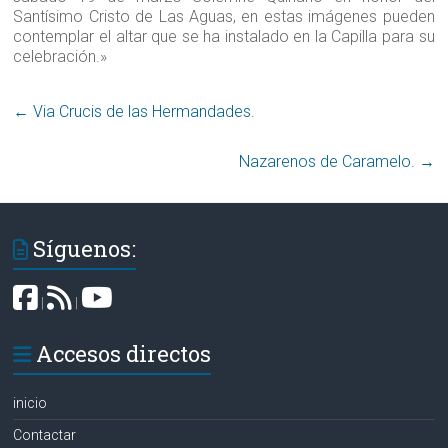
Santísimo Cristo de Las Aguas, en estas imágenes pueden
contemplar el altar que se ha instalado en la Capilla para su
celebración.»
←
Via Crucis de las Hermandades‏.
Nazarenos de Caramelo.
→
Síguenos:
|
|
Accesos directos
inicio
Contactar