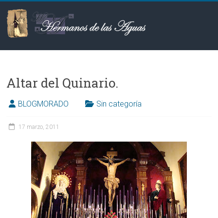
Saltar
al
contenido
Hermanos
de
Altar del Quinario‏.
las
Aguas
BLOGMORADO
Sin categoría
17 marzo, 2011