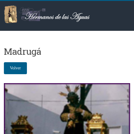
Saltar
al
contenido
Hermanos
de
Madrugá
las
Aguas