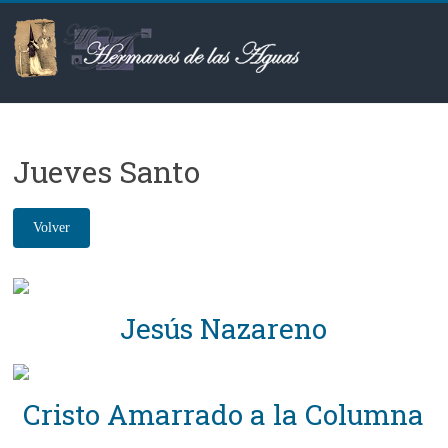
Saltar
al
contenido
Hermanos
de
Jueves Santo
las
Aguas
Jesús Nazareno
Cristo Amarrado a la Columna