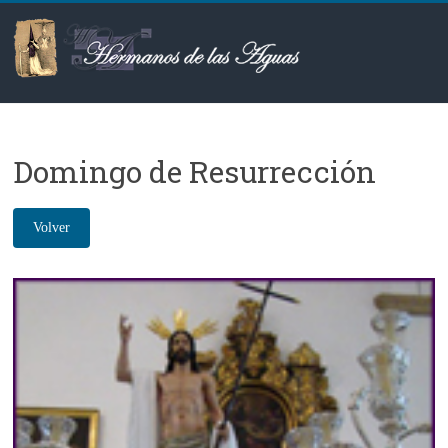
Saltar
al
contenido
Hermanos
de
Domingo de Resurrección
las
Aguas