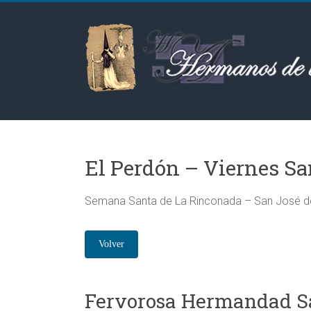
Saltar
al
Hermanos
contenido
de
las
Aguas
El Perdón – Viernes Sa
Semana Santa de La Rinconada – San José de 
Fervorosa Hermandad Sa