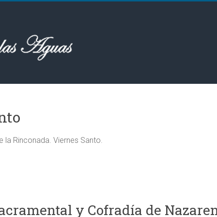
nto
la Rinconada. Viernes Santo.
cramental y Cofradía de Nazareno