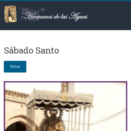
Saltar
al
contenido
Hermanos
de
Sábado Santo
las
Aguas