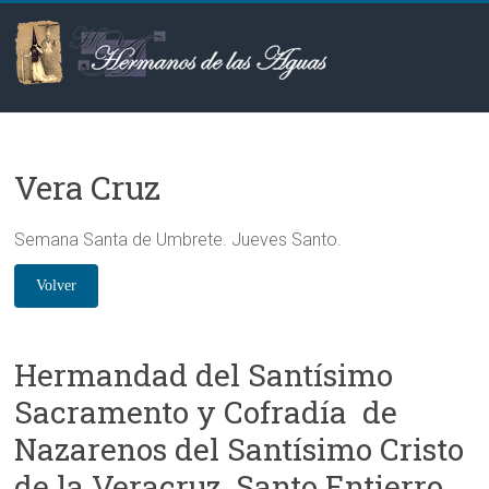
Saltar
al
contenido
Hermanos
de
Vera Cruz
las
Aguas
Semana Santa de Umbrete. Jueves Santo.
Hermandad del Santísimo
Sacramento y Cofradía
de
Nazarenos del Santísimo Cristo
de la Veracruz, Santo Entierro