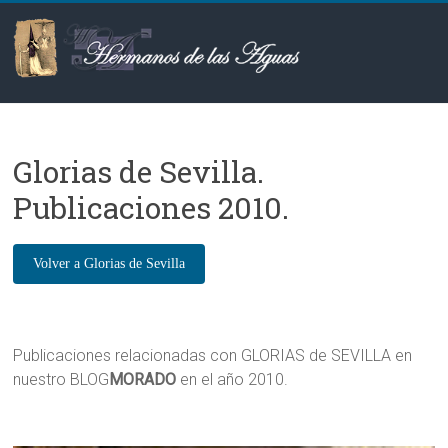
Saltar
al
contenido
Hermanos
de
Glorias de Sevilla.
las
Publicaciones 2010.
Aguas
Publicaciones relacionadas con GLORIAS de SEVILLA en
nuestro BLOG
MORADO
en el año 2010.