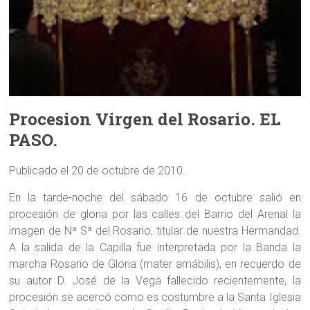
Procesion Virgen del Rosario. EL
PASO.
Publicado el 20 de octubre de 2010.
En la tarde-noche del sábado 16 de octubre salió en
procesión de gloria por las calles del Barrio del Arenal la
imagen de Nª Sª del Rosario, titular de nuestra Hermandad.
A la salida de la Capilla fue interpretada por la Banda la
marcha Rosario de Gloria (mater amábilis), en recuerdo de
su autor D. José de la Vega fallecido recientemente, la
procesión se acercó como es costumbre a la Santa Iglesia