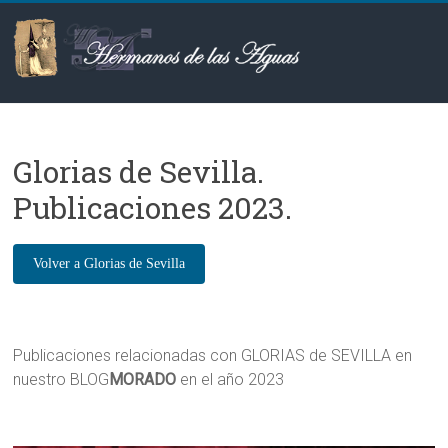
Saltar
al
contenido
Hermanos
de
Glorias de Sevilla.
las
Publicaciones 2023.
Aguas
Publicaciones relacionadas con GLORIAS de SEVILLA en
nuestro BLOG
MORADO
en el año 2023