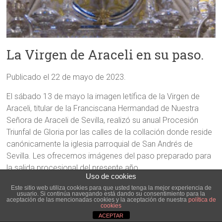
La Virgen de Araceli en su paso.
Publicado el 22 de mayo de 2023.
El sábado 13 de mayo la imagen letífica de la Virgen de
Araceli, titular de la Franciscana Hermandad de Nuestra
Señora de Araceli de Sevilla, realizó su anual Procesión
Triunfal de Gloria por las calles de la collación donde reside
canónicamente la iglesia parroquial de San Andrés de
Sevilla. Les ofrecemos imágenes del paso preparado para
la salida procesional del presente año.
Uso de cookies
Ir a Blog Morado para ver imagenes.
Este sitio web utiliza cookies para que usted tenga la mejor experiencia de
usuario. Si continúa navegando está dando su consentimiento para la
aceptación de las mencionadas cookies y la aceptación de nuestra
política de
cookies
ACEPTAR