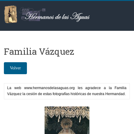
Saltar
al
contenido
Hermanos
de
Familia Vázquez
las
Aguas
La web www.hermanosdelasaguas.org les agradece a la Familia
Vázquez la cesión de estas fotografías históricas de nuestra Hermandad.