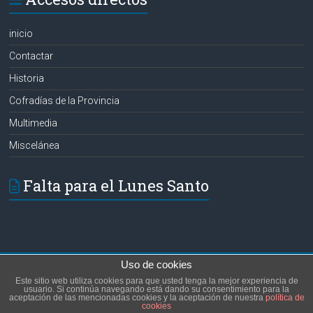
inicio
Contactar
Historia
Cofradías de la Provincia
Multimedia
Miscelánea
Falta para el Lunes Santo
Uso de cookies
Copyright © 2026
Hermanos de las Aguas
. Todos los derechos reservados.
Este sitio web utiliza cookies para que usted tenga la mejor experiencia de
Tema:
Accelerate
por ThemeGrill. Funciona con
WordPress
.
usuario. Si continúa navegando está dando su consentimiento para la
aceptación de las mencionadas cookies y la aceptación de nuestra
política de
inicio
Contactar
Historia
Cofradías de la Provincia
Multimedia
cookies