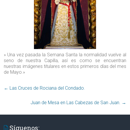
» Una vez pasada la Semana Santa la normalidad vuelve al
seno de nuestra Capilla, así es como se encuentran
nuestras imágenes titulares en estos primeros días del mes
de Mayo.»
←
Las Cruces de Rociana del Condado‏.
Juan de Mesa en Las Cabezas de San Juan‏.
→
Síguenos: