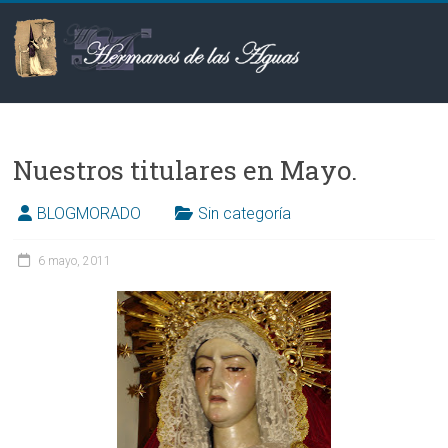
Saltar
al
contenido
Hermanos
de
Nuestros titulares en Mayo‏.
las
Aguas
BLOGMORADO
Sin categoría
6 mayo, 2011