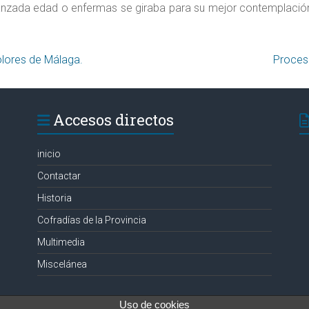
vanzada edad o enfermas se giraba para su mejor contemplació
Procesion extraordinaria de Nª Sª de los Dolores de Málaga‏.
Accesos directos
inicio
Contactar
Historia
Cofradías de la Provincia
Multimedia
Miscelánea
Uso de cookies