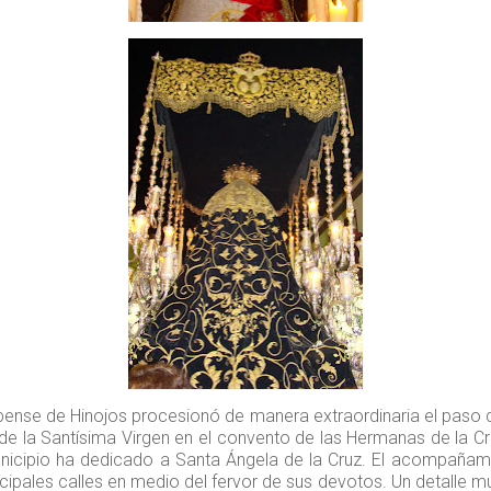
ubense de Hinojos procesionó de manera extraordinaria el paso 
e la Santísima Virgen en el convento de las Hermanas de la Cru
nicipio ha dedicado a Santa Ángela de la Cruz. El acompañamie
ncipales calles en medio del fervor de sus devotos. Un detalle mu