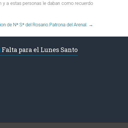
n y a estas personas le daban como recuerdo
Procesion de Nª Sª del Rosario.Patrona del Arenal.‏
→
Falta para el Lunes Santo