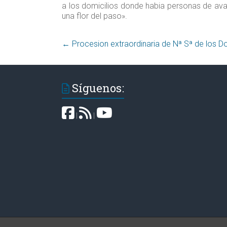
a los domicilios donde habia personas de a
una flor del paso».
←
Síguenos:
|
|