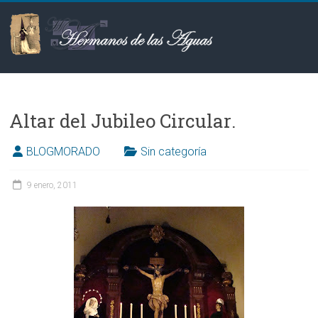
Saltar
al
contenido
Hermanos
de
Altar del Jubileo Circular‏.
las
Aguas
BLOGMORADO
Sin categoría
9 enero, 2011