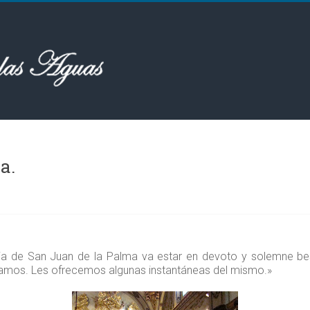
Besamanos de la Amargura‏.
esia de San Juan de la Palma va estar en devoto y solemne b
Ramos. Les ofrecemos algunas instantáneas del mismo.»