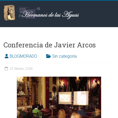
Saltar
al
contenido
Hermanos
de
las
Aguas
BLOGMORADO
Sin categoría
22 febrero, 2009