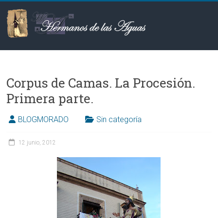
Saltar
al
contenido
Hermanos
de
Corpus de Camas. La Procesión.
las
Primera parte‏.
Aguas
BLOGMORADO
Sin categoría
12 junio, 2012