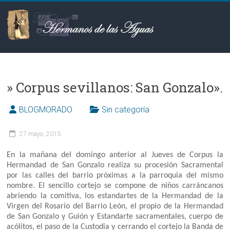
Saltar
al
contenido
Hermanos
de
» Corpus sevillanos: San Gonzalo»‏.
las
Aguas
BLOGMORADO
Sin categoría
27 mayo, 2013
En la mañana del domingo anterior al Jueves de Corpus la
Hermandad de San Gonzalo realiza su procesión Sacramental
por las calles del barrio próximas a la parroquia del mismo
nombre. El sencillo cortejo se compone de niños carráncanos
abriendo la comitiva, los estandartes de la Hermandad de la
Virgen del Rosario del Barrio León, el propio de la Hermandad
de San Gonzalo y Guión y Estandarte sacramentales, cuerpo de
acólitos, el paso de la Custodia y cerrando el cortejo la Banda de