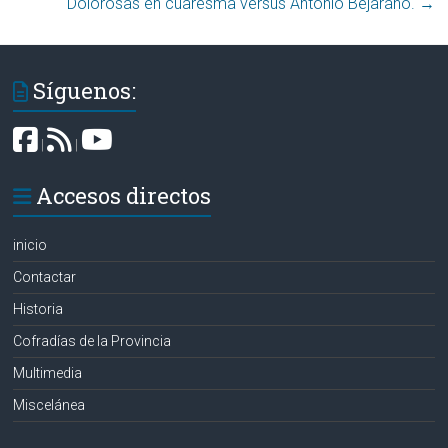
Dolorosas en cuaresma versus Antonio Bejarano‏.
→
Síguenos:
|
|
Accesos directos
inicio
Contactar
Historia
Cofradías de la Provincia
Multimedia
Miscelánea