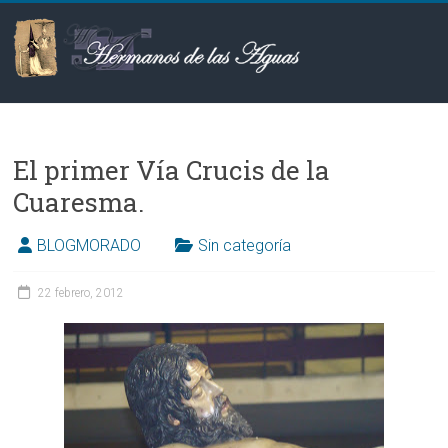
Saltar
al
contenido
Hermanos
de
El primer Vía Crucis de la
las
Cuaresma‏.
Aguas
BLOGMORADO
Sin categoría
22 febrero, 2012