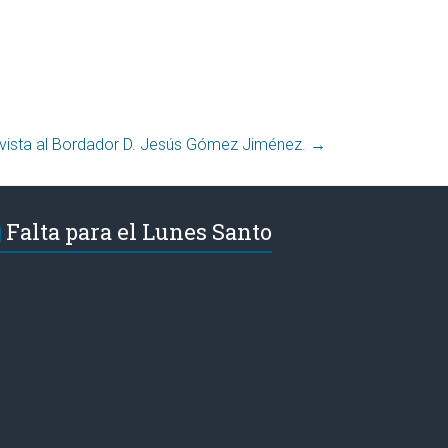
evista al Bordador D. Jesús Gómez Jiménez.
→
Falta para el Lunes Santo