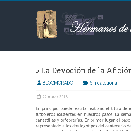
Saltar
al
Hermanos
contenido
de
las
Aguas
BLOGMORADO
Sin categoría
22 marzo, 2013
En principio puede resultar extraño el título de
futboleros existentes en nuestros pasos. La sem
canastillas y orfebrerías. En primer lugar el pa
representado a los dos logotipos del centenario de