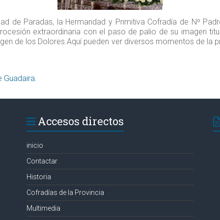
lidad de Paradas, la Hermandad y Primitiva Cofradía de Nº Pa
procesión extraordinaria con el paso de palio de su imagen tit
rgen de los Dolores.Aquí pueden ver diversos momentos de la 
XXV años del Cristo del Perdón de Alcalá de Guadaira‏.
Accesos directos
inicio
Contactar
Historia
Cofradías de la Provincia
Multimedia