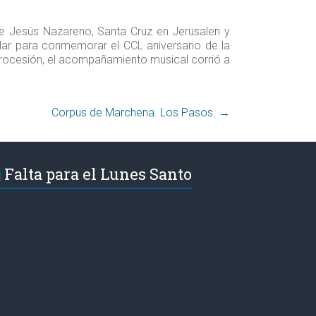
dre Jesús Nazareno, Santa Cruz en Jerusalen y
ular para conmemorar el CCL aniversario de la
procesión, el acompañamiento musical corrió a
Corpus de Marchena. Los Pasos.‏
→
Falta para el Lunes Santo