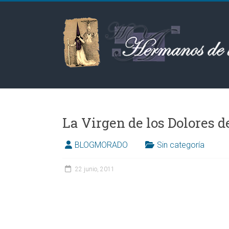
Saltar
al
Hermanos
contenido
de
las
Aguas
BLOGMORADO
Sin categoría
22 junio, 2011