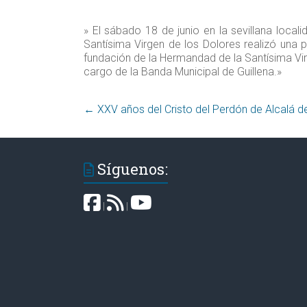
» El sábado 18 de junio en la sevillana loca
Santísima Virgen de los Dolores realizó una 
fundación de la Hermandad de la Santísima Vi
cargo de la Banda Municipal de Guillena.»
←
Síguenos:
|
|