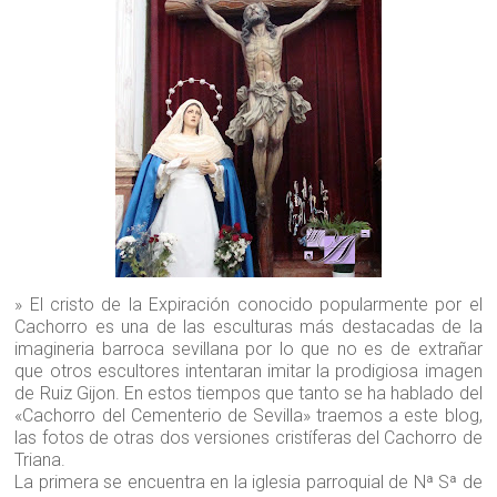
» El cristo de la Expiración conocido popularmente por el
Cachorro es una de las esculturas más destacadas de la
imagineria barroca sevillana por lo que no es de extrañar
que otros escultores intentaran imitar la prodigiosa imagen
de Ruiz Gijon. En estos tiempos que tanto se ha hablado del
«Cachorro del Cementerio de Sevilla» traemos a este blog,
las fotos de otras dos versiones cristíferas del Cachorro de
Triana.
La primera se encuentra en la iglesia parroquial de Nª Sª de