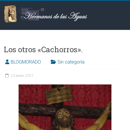
Saltar
al
contenido
Hermanos
de
Los otros «Cachorros»‏.
las
Aguas
BLOGMORADO
Sin categoría
23 enero, 2011