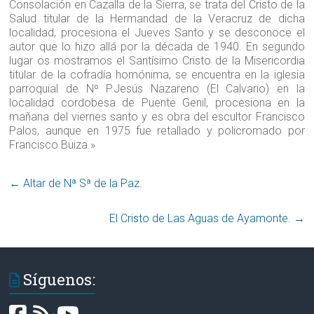
Consolación en Cazalla de la Sierra, se trata del Cristo de la
Salud titular de la Hermandad de la Veracruz de dicha
localidad, procesiona el Jueves Santo y se desconoce el
autor que lo hizo allá por la década de 1940. En segundo
lugar os mostramos el Santísimo Cristo de la Misericordia
titular de la cofradía homónima, se encuentra en la iglesia
parroquial de Nº P.Jesús Nazareno (El Calvario) en la
localidad cordobesa de Puente Genil, procesiona en la
mañana del viernes santo y es obra del escultor Francisco
Palos, aunque en 1975 fue retallado y policromado por
Francisco Buiza.»
←
Altar de Nª Sª de la Paz‏.
El Cristo de Las Aguas de Ayamonte‏.
→
Síguenos: