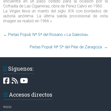
encuentra en un paso cedido para la ocasión por la
Cofradía de Las Cigarreras, obra de Pérez Calvo en 1960.
La Virgen lleva un manto del siglo XIX con bordados de
autoría anónima. La última salida procesional de esta
imagen se realizó en 1966.»
←
Pietas Populi: Nª Sª del Rosario » La Galeona»‏.
Pietas Populi: Nª Sª del Pilar de Zaragoza‏.
→
Síguenos:
|
|
Accesos directos
inicio