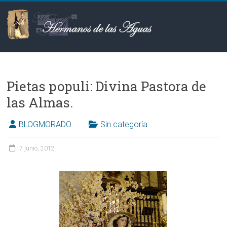
Saltar
al
contenido
Hermanos
de
Pietas populi: Divina Pastora de
las
las Almas‏.
Aguas
BLOGMORADO
Sin categoría
7 junio, 2012