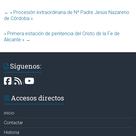
←
» Procesión extraordinaria de Nº Padre Jesús Nazareno
» Primera estación de penitencia del Cristo de la Fe de
Alicante.»‏
→
Síguenos:
|
|
Accesos directos
inicio
Contactar
Historia