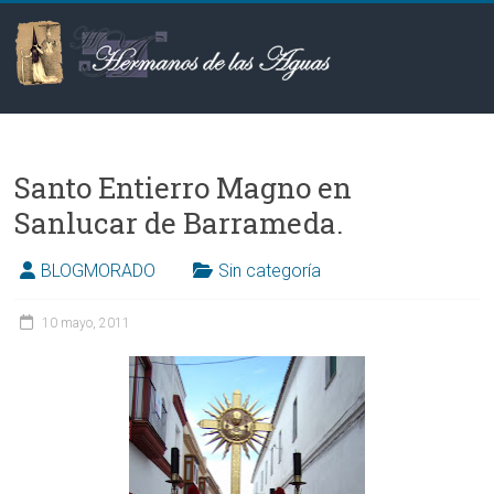
Saltar
al
contenido
Hermanos
de
Santo Entierro Magno en
las
Sanlucar de Barrameda‏.
Aguas
BLOGMORADO
Sin categoría
10 mayo, 2011