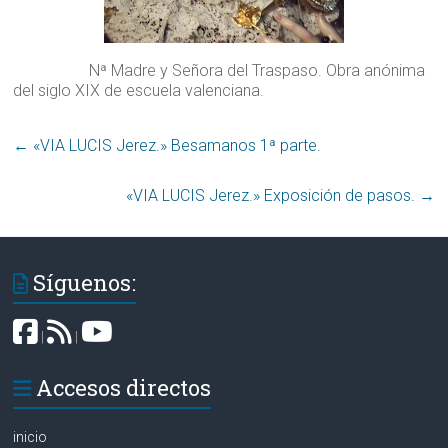
Nª Madre y Señora del Traspaso. Obra anónima
del siglo XIX de escuela valenciana.
←
«VIA LUCIS Jerez.» Besamanos 1ª parte‏.
«VIA LUCIS Jerez.» Exposición de pasos.
→
Síguenos:
|
|
Accesos directos
inicio