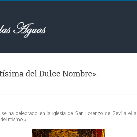
ísima del Dulce Nombre».
 se ha celebrado en la iglesia de San Lorenzo de Sevilla el
 del mismo.»