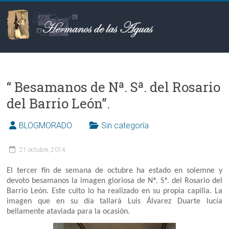
Saltar
al
contenido
Hermanos
de
“ Besamanos de Nª. Sª. del Rosario
las
del Barrio León”.
Aguas
BLOGMORADO
Sin categoría
21 octubre, 2014
El tercer fin de semana de octubre ha estado en solemne y
devoto besamanos la imagen gloriosa de Nª. Sª. del Rosario del
Barrio León. Este culto lo ha realizado en su propia capilla. La
imagen que en su día tallará Luis Álvarez Duarte lucía
bellamente ataviada para la ocasión.