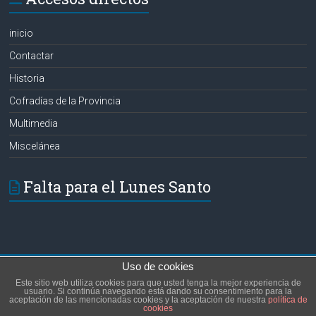
inicio
Contactar
Historia
Cofradías de la Provincia
Multimedia
Miscelánea
Falta para el Lunes Santo
Uso de cookies
Copyright © 2026
Hermanos de las Aguas
. Todos los derechos reservados.
Este sitio web utiliza cookies para que usted tenga la mejor experiencia de
Tema:
Accelerate
por ThemeGrill. Funciona con
WordPress
.
usuario. Si continúa navegando está dando su consentimiento para la
aceptación de las mencionadas cookies y la aceptación de nuestra
política de
inicio
Contactar
Historia
Cofradías de la Provincia
Multimedia
cookies