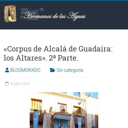
Saltar
al
contenido
Hermanos
de
«Corpus de Alcalá de Guadaira:
las
los Altares». 2ª Parte.
Aguas
BLOGMORADO
Sin categoría
8 julio, 2014