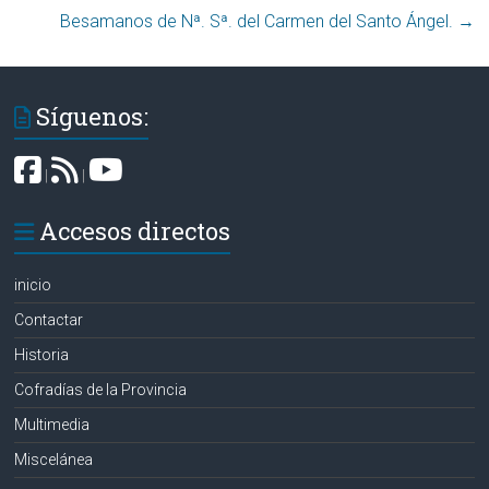
Besamanos de Nª. Sª. del Carmen del Santo Ángel.
→
Síguenos:
|
|
Accesos directos
inicio
Contactar
Historia
Cofradías de la Provincia
Multimedia
Miscelánea