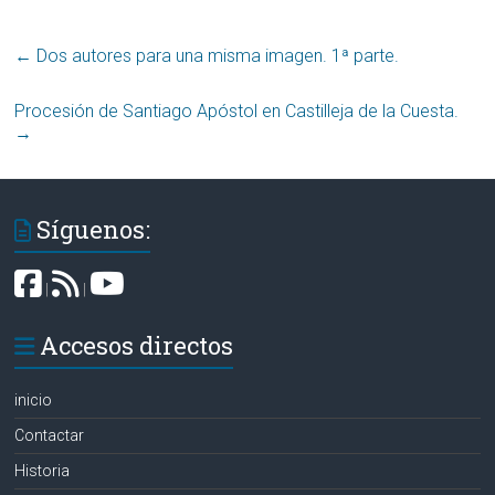
←
Dos autores para una misma imagen. 1ª parte.
Procesión de Santiago Apóstol en Castilleja de la Cuesta.
→
Síguenos:
|
|
Accesos directos
inicio
Contactar
Historia