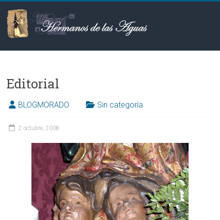
Saltar
al
contenido
Hermanos
de
Editorial
las
Aguas
BLOGMORADO
Sin categoría
2 octubre, 2008