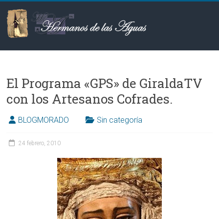
Saltar
al
contenido
Hermanos
de
El Programa «GPS» de GiraldaTV
las
con los Artesanos Cofrades.
Aguas
BLOGMORADO
Sin categoría
24 febrero, 2010