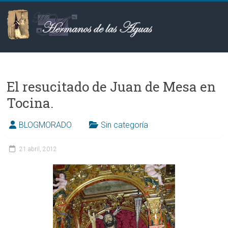
Saltar
al
contenido
Hermanos
de
El resucitado de Juan de Mesa en
las
Tocina.
Aguas
BLOGMORADO
Sin categoría
21 abril, 2012