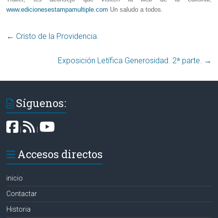
www.edicionesestampamultiple.com
Un saludo a todos.
←
Cristo de la Providencia‏.
Exposición Letífica Generosidad. 2ª parte.
→
Síguenos:
|
|
Accesos directos
inicio
Contactar
Historia