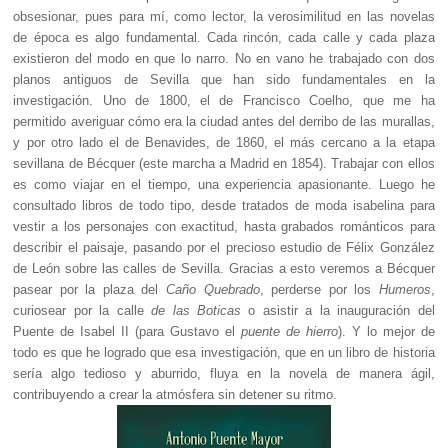
obsesionar, pues para mí, como lector, la verosimilitud en las novelas
de época es algo fundamental. Cada rincón, cada calle y cada plaza
existieron del modo en que lo narro. No en vano he trabajado con dos
planos antiguos de Sevilla que han sido fundamentales en la
investigación. Uno de 1800, el de Francisco Coelho, que me ha
permitido averiguar cómo era la ciudad antes del derribo de las murallas,
y por otro lado el de Benavides, de 1860, el más cercano a la etapa
sevillana de Bécquer (este marcha a Madrid en 1854). Trabajar con ellos
es como viajar en el tiempo, una experiencia apasionante. Luego he
consultado libros de todo tipo, desde tratados de moda isabelina para
vestir a los personajes con exactitud, hasta grabados románticos para
describir el paisaje, pasando por el precioso estudio de Félix González
de León sobre las calles de Sevilla. Gracias a esto veremos a Bécquer
pasear por la plaza del
Caño Quebrado
, perderse por los
Humeros
,
curiosear por la calle
de las Boticas
o asistir a la inauguración del
Puente de Isabel II (para Gustavo el
puente de hierro
). Y lo mejor de
todo es que he logrado que esa investigación, que en un libro de historia
sería algo tedioso y aburrido, fluya en la novela de manera ágil,
contribuyendo a crear la atmósfera sin detener su ritmo.