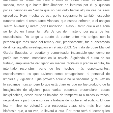
sonado, tanto que hasta Iker Jiménez se interesó por él, y quedan
pocas personas en Sevilla que no han oído hablar alguna vez de esos
episodios. Pero mucha de esa gente seguramente también escuchó
rumores sobre el restaurante Viandas, que estaba enfrente, o el antiguo
Teatro Álvarez Quintero (hoy Fundación Cajasol), tanto que a esa zona
se le dio en llamar
la
milla de oro
del misterio por parte de los
especialistas. Yo tengo la suerte de contar entre mis amigos con la
persona qué más sabe del tema y que, precisamente, fue el encargado
de dirigir aquella investigación en el año 2003. Se trata de José Manuel
García Bautista, un escritor y comunicador incansable que, como no
podía ser menos, menciono en la novela. Siguiendo el curso de su
trabajo, ampliamente divulgado en medios digitales y prensa escrita, he
intentado reconstruir parte de los hechos más espeluznantes,
especialmente los que tuvieron como protagonistas al personal de
limpieza y vigilancia. Qué provocó aquello no lo sabemos (y tal vez no
lo sepamos nunca), pero lo que está claro es que no fue producto de la
imaginación de alguien, pues varias personas presenciaron cosas
inexplicables, desde bruscas bajadas de temperatura a ruidos extraños,
negándose a partir de entonces a trabajar de noche en el edificio. El que
lea mi libro no obtendrá una respuesta clara, sino más bien una
hipótesis que, a su vez, le llevará a otra. Por tanto será el lector quien