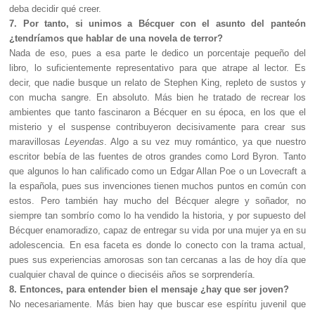
deba decidir qué creer.
7. Por tanto, si unimos a Bécquer con el asunto del panteón
¿tendríamos que hablar de una novela de terror?
Nada de eso, pues a esa parte le dedico un porcentaje pequeño del
libro, lo suficientemente representativo para que atrape al lector. Es
decir, que nadie busque un relato de Stephen King, repleto de sustos y
con mucha sangre. En absoluto. Más bien he tratado de recrear los
ambientes que tanto fascinaron a Bécquer en su época, en los que el
misterio y el suspense contribuyeron decisivamente para crear sus
maravillosas
Leyendas
. Algo a su vez muy romántico, ya que nuestro
escritor bebía de las fuentes de otros grandes como Lord Byron. Tanto
que algunos lo han calificado como un Edgar Allan Poe o un Lovecraft a
la española, pues sus invenciones tienen muchos puntos en común con
estos. Pero también hay mucho del Bécquer alegre y soñador, no
siempre tan sombrío como lo ha vendido la historia, y por supuesto del
Bécquer enamoradizo, capaz de entregar su vida por una mujer ya en su
adolescencia. En esa faceta es donde lo conecto con la trama actual,
pues sus experiencias amorosas son tan cercanas a las de hoy día que
cualquier chaval de quince o dieciséis años se sorprendería.
8. Entonces, para entender bien el mensaje ¿hay que ser joven?
No necesariamente. Más bien hay que buscar ese espíritu juvenil que