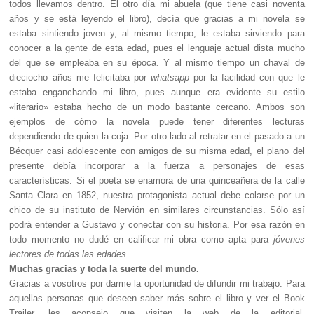
todos llevamos dentro. El otro día mi abuela (que tiene casi noventa
años y se está leyendo el libro), decía que gracias a mi novela se
estaba sintiendo joven y, al mismo tiempo, le estaba sirviendo para
conocer a la gente de esta edad, pues el lenguaje actual dista mucho
del que se empleaba en su época. Y al mismo tiempo un chaval de
dieciocho años me felicitaba por
whatsapp
por la facilidad con que le
estaba enganchando mi libro, pues aunque era evidente su estilo
«literario» estaba hecho de un modo bastante cercano. Ambos son
ejemplos de cómo la novela puede tener diferentes lecturas
dependiendo de quien la coja. Por otro lado al retratar en el pasado a un
Bécquer casi adolescente con amigos de su misma edad, el plano del
presente debía incorporar a la fuerza a personajes de esas
características. Si el poeta se enamora de una quinceañera de la calle
Santa Clara en 1852, nuestra protagonista actual debe colarse por un
chico de su instituto de Nervión en similares circunstancias. Sólo así
podrá entender a Gustavo y conectar con su historia. Por esa razón en
todo momento no dudé en calificar mi obra como apta para
jóvenes
lectores de todas las edades.
Muchas gracias y toda la suerte del mundo.
Gracias a vosotros por darme la oportunidad de difundir mi trabajo. Para
aquellas personas que deseen saber más sobre el libro y ver el Book
Trailer, les aconsejo que visiten la web de la editorial,