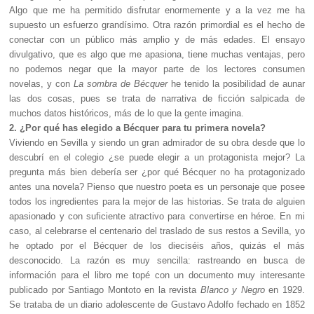
Algo que me ha permitido disfrutar enormemente y a la vez me ha
supuesto un esfuerzo grandísimo. Otra razón primordial es el hecho de
conectar con un público más amplio y de más edades. El ensayo
divulgativo, que es algo que me apasiona, tiene muchas ventajas, pero
no podemos negar que la mayor parte de los lectores consumen
novelas, y con
La sombra de Bécquer
he tenido la posibilidad de aunar
las dos cosas, pues se trata de narrativa de ficción salpicada de
muchos datos históricos, más de lo que la gente imagina.
2. ¿Por qué has elegido a Bécquer para tu primera novela?
Viviendo en Sevilla y siendo un gran admirador de su obra desde que lo
descubrí en el colegio ¿se puede elegir a un protagonista mejor? La
pregunta más bien debería ser ¿por qué Bécquer no ha protagonizado
antes una novela? Pienso que nuestro poeta es un personaje que posee
todos los ingredientes para la mejor de las historias. Se trata de alguien
apasionado y con suficiente atractivo para convertirse en héroe. En mi
caso, al celebrarse el centenario del traslado de sus restos a Sevilla, yo
he optado por el Bécquer de los dieciséis años, quizás el más
desconocido. La razón es muy sencilla: rastreando en busca de
información para el libro me topé con un documento muy interesante
publicado por Santiago Montoto en la revista
Blanco y Negro
en 1929.
Se trataba de un diario adolescente de Gustavo Adolfo fechado en 1852