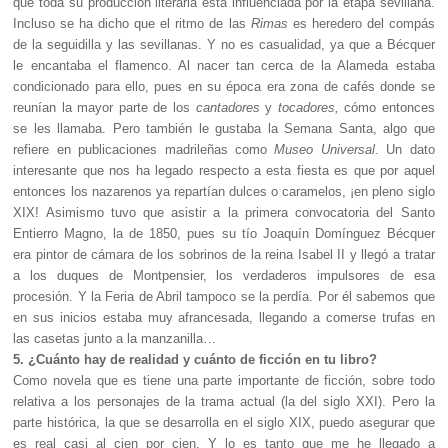
que toda su producción literaria está influenciada por la etapa sevillana.
Incluso se ha dicho que el ritmo de las
Rimas
es heredero del compás
de la seguidilla y las sevillanas. Y no es casualidad, ya que a Bécquer
le encantaba el flamenco. Al nacer tan cerca de la Alameda estaba
condicionado para ello, pues en su época era zona de cafés donde se
reunían la mayor parte de los
cantadores
y
tocadores,
cómo entonces
se les llamaba. Pero también le gustaba la Semana Santa, algo que
refiere en publicaciones madrileñas como
Museo Universal
. Un dato
interesante que nos ha legado respecto a esta fiesta es que por aquel
entonces los nazarenos ya repartían dulces o caramelos, ¡en pleno siglo
XIX! Asimismo tuvo que asistir a la primera convocatoria del Santo
Entierro Magno, la de 1850, pues su tío Joaquín Domínguez Bécquer
era pintor de cámara de los sobrinos de la reina Isabel II y llegó a tratar
a los duques de Montpensier, los verdaderos impulsores de esa
procesión. Y la Feria de Abril tampoco se la perdía. Por él sabemos que
en sus inicios estaba muy afrancesada, llegando a comerse trufas en
las casetas junto a la manzanilla…
5. ¿Cuánto hay de realidad y cuánto de ficción en tu libro?
Como novela que es tiene una parte importante de ficción, sobre todo
relativa a los personajes de la trama actual (la del siglo XXI). Pero la
parte histórica, la que se desarrolla en el siglo XIX, puedo asegurar que
es real casi al cien por cien. Y lo es tanto que me he llegado a