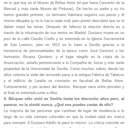
en lo que hoy es el Museo de Bellas Artes (el que fuera Convento de la
Merced y más tarde Museo de Pinturas). De hecho su padre y su tío
fueron grandes pintores, su hermano Valeriano seguiría sus pasos y él
mismo dibujaba (y no lo hacía nada mal) pero pronto descubrió que se le
daban mejor las letras. Después de fallecer la relación directa es a
través de la inhumación de sus restos en Madrid. Gustavo muere en un
piso de la calle Claudio Coello y es enterrado en la Iglesia Sacramental
de San Lorenzo, pero en 1913 se lo traen a Sevilla gracias a la
insistencia de personalidades de la época como José Gestoso o los
hermanos Álvarez Quintero, y el lugar elegido es la cripta de la
Anunciación, antaño perteneciente a la Compañía de Jesús y más tarde
propiedad de la Universidad de Sevilla. Como muchos saben, desde los
años setenta la sede del rectorado pasa a la antigua Fábrica de Tabacos
y el edificio de Laraña se convierte en facultad de Bellas Artes.
Curiosamente, y por azares del destino, Bécquer nace entre pinceles y
al final es enterrado junto a ellos.
4. Bécquer sólo vivió en Sevilla hasta los dieciocho años pero, al
parecer, no la olvidó nunca. ¿Qué nos puedes contar de ello?
La mayoría de las personas que cambian de lugar de residencia a lo
largo de su vida siempre coinciden en que la ciudad natal les marca
para siempre. A Gustavo Adolfo le pasó lo mismo. La crítica coincide en