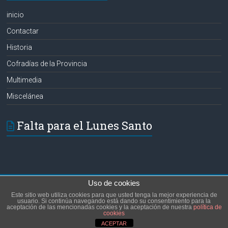
inicio
Contactar
Historia
Cofradías de la Provincia
Multimedia
Miscelánea
Falta para el Lunes Santo
Uso de cookies
Copyright © 2026
Hermanos de las Aguas
. Todos los derechos reservados.
Este sitio web utiliza cookies para que usted tenga la mejor experiencia de
Tema:
Accelerate
por ThemeGrill. Funciona con
WordPress
.
usuario. Si continúa navegando está dando su consentimiento para la
aceptación de las mencionadas cookies y la aceptación de nuestra
política de
inicio
Contactar
Historia
Cofradías de la Provincia
Multimedia
cookies
Miscelánea
ACEPTAR