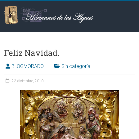
Saltar
al
contenido
Hermanos
de
Feliz Navidad.
las
Aguas
BLOGMORADO
Sin categoría
23 diciembre, 2010