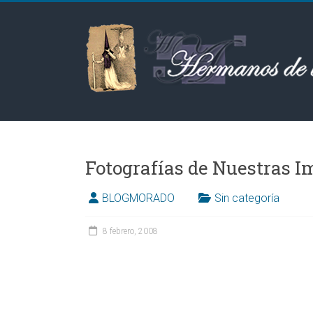
Saltar
al
Hermanos
contenido
de
las
Aguas
Fotografías de Nuestras 
BLOGMORADO
Sin categoría
8 febrero, 2008