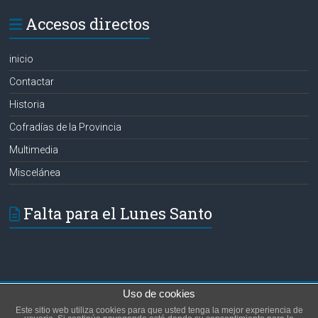
Accesos directos
inicio
Contactar
Historia
Cofradías de la Provincia
Multimedia
Miscelánea
Falta para el Lunes Santo
Uso de cookies
Copyright © 2026
Hermanos de las Aguas
. Todos los derechos reservados.
Este sitio web utiliza cookies para que usted tenga la mejor experiencia de
Tema:
Accelerate
por ThemeGrill. Funciona con
WordPress
.