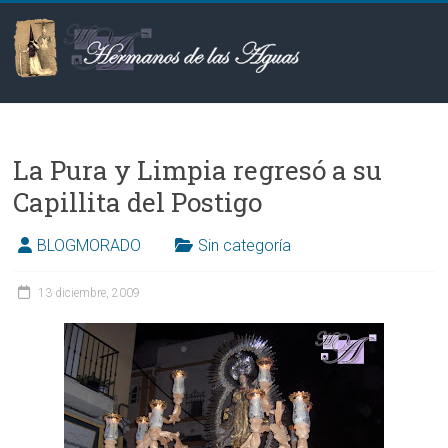
Saltar
al
contenido
Hermanos
de
La Pura y Limpia regresó a su
las
Capillita del Postigo
Aguas
BLOGMORADO
Sin categoría
13 diciembre, 2009