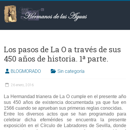
Saltar
al
contenido
Hermanos
de
Los pasos de La O a través de sus
las
450 años de historia. 1ª parte.
Aguas
BLOGMORADO
Sin categoría
26 enero, 2016
La Hermandad trianera de La O cumple en el presente año
sus 450 años de existencia documentada ya que fue en
1566 cuando se aprueban sus primeras reglas conocidas.
Entre los diversos actos que se han programado para
celebrar dicha efemérides se encuentra la presente
exposición en el Círculo de Labradores de Sevilla, donde