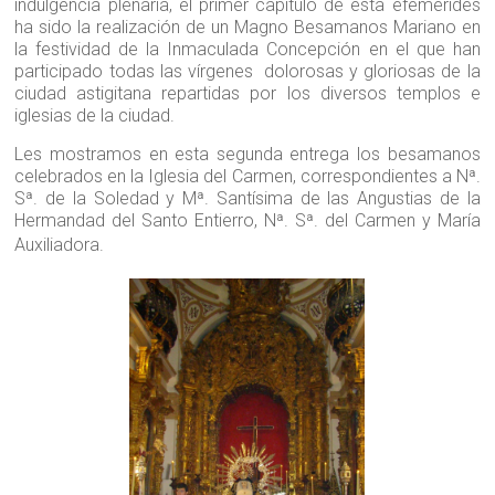
indulgencia plenaria, el primer capítulo de esta efemérides
ha sido la realización de un Magno Besamanos Mariano en
la festividad de la Inmaculada Concepción en el que han
participado todas las vírgenes dolorosas y gloriosas de la
ciudad astigitana repartidas por los diversos templos e
iglesias de la ciudad.
Les mostramos en esta segunda entrega los besamanos
celebrados en la Iglesia del Carmen, correspondientes a Nª.
Sª. de la Soledad y Mª. Santísima de las Angustias de la
Hermandad del Santo Entierro, Nª. Sª. del Carmen y María
Auxiliadora.