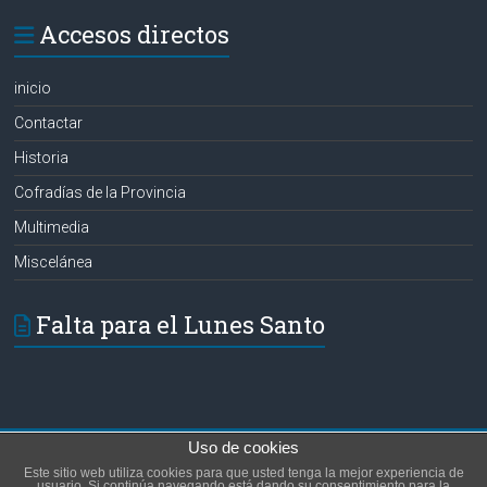
Accesos directos
inicio
Contactar
Historia
Cofradías de la Provincia
Multimedia
Miscelánea
Falta para el Lunes Santo
Uso de cookies
Copyright © 2026
Hermanos de las Aguas
. Todos los derechos reservados.
Este sitio web utiliza cookies para que usted tenga la mejor experiencia de
Tema:
Accelerate
por ThemeGrill. Funciona con
WordPress
.
usuario. Si continúa navegando está dando su consentimiento para la