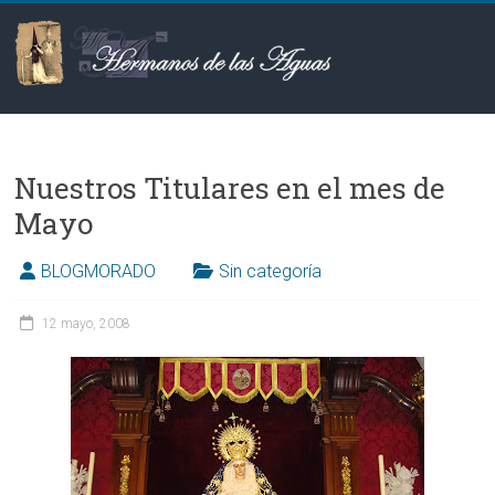
Saltar
al
contenido
Hermanos
de
Nuestros Titulares en el mes de
las
Mayo
Aguas
BLOGMORADO
Sin categoría
12 mayo, 2008