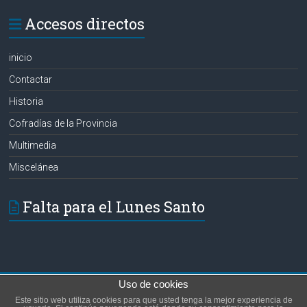
Accesos directos
inicio
Contactar
Historia
Cofradías de la Provincia
Multimedia
Miscelánea
Falta para el Lunes Santo
Uso de cookies
Copyright © 2026
Hermanos de las Aguas
. Todos los derechos reservados.
Este sitio web utiliza cookies para que usted tenga la mejor experiencia de
Tema:
Accelerate
por ThemeGrill. Funciona con
WordPress
.