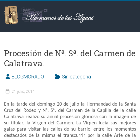
Saltar
al
contenido
Hermanos
de
Procesión de Nª. Sª. del Carmen de
las
Calatrava.
Aguas
BLOGMORADO
Sin categoría
21 julio, 2014
En la tarde del domingo 20 de julio la Hermandad de la Santa
Cruz del Rodeo y Nª. Sª. del Carmen de la Capilla de la calle
Calatrava realizó su anual procesión gloriosa con la imagen de
su titular, la Virgen del Carmen. La Virgen lucia sus mejores
galas para visitar las calles de su barrio, entre los momentos
destacados de la misma el transcurrir por la calle Arte de la