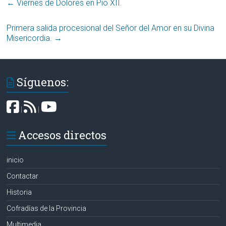
←
Viernes de Dolores en Pio XII.
Primera salida procesional del Señor del Amor en su Divina
Misericordia.
→
Síguenos:
|
|
Accesos directos
inicio
Contactar
Historia
Cofradías de la Provincia
Multimedia