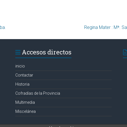
ba.
Regina Mater : Mª. S
Accesos directos
inicio
Contactar
Historia
Cofradías de la Provincia
Multimedia
Miscelánea