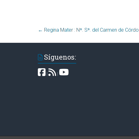
←
Regina Mater : Nª. Sª. del Carmen de Córdo
Síguenos:
|
|