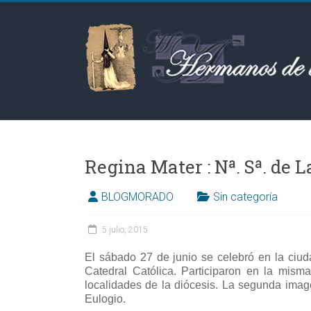
Saltar
al
Hermanos
contenido
de
las
Aguas
Regina Mater : Nª. Sª. de 
BLOGMORADO
Sin categoría
5 julio, 2015
El sábado 27 de junio se celebró en la ciu
Catedral Católica. Participaron en la mis
localidades de la diócesis. La segunda ima
Eulogio.