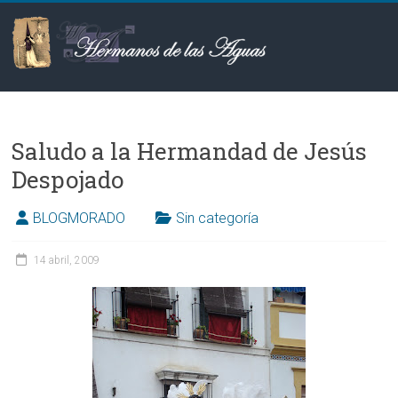
Saltar
al
contenido
Hermanos
de
Saludo a la Hermandad de Jesús
las
Despojado
Aguas
BLOGMORADO
Sin categoría
14 abril, 2009