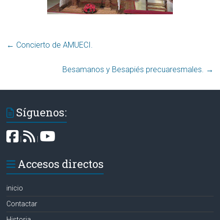
←
Concierto de AMUECI.
Besamanos y Besapiés precuaresmales.
→
Síguenos:
|
|
Accesos directos
inicio
Contactar
Historia